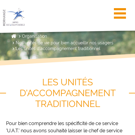
Toggl
Organisation
Nos unités de vie pour bien accueillir nos usagers
Les unités d'accompagnement traditionnel
LES UNITÉS
D'ACCOMPAGNEMENT
TRADITIONNEL
Pour bien comprendre les spécificité de ce service
'U.A.T.' nous avons souhaité laisser le chef de service