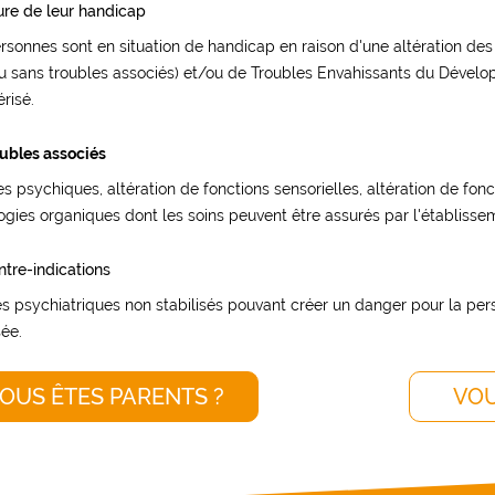
ure de leur handicap
sonnes sont en situation de handicap en raison d'une altération des f
u sans troubles associés) et/ou de Troubles Envahissants du Dével
risé.
oubles associés
es psychiques, altération de fonctions sensorielles, altération de fo
ogies organiques dont les soins peuvent être assurés par l'établisse
ntre-indications
es psychiatriques non stabilisés pouvant créer un danger pour la per
sée.
OUS ÊTES PARENTS ?
VOU