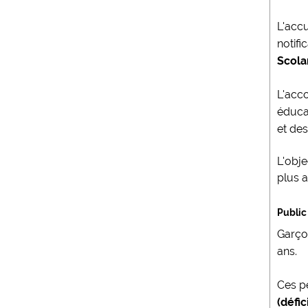
L'accu
notif
Scola
L'acc
éducat
et de
L'obje
plus a
Public
Garçon
ans.
Ces p
(défi