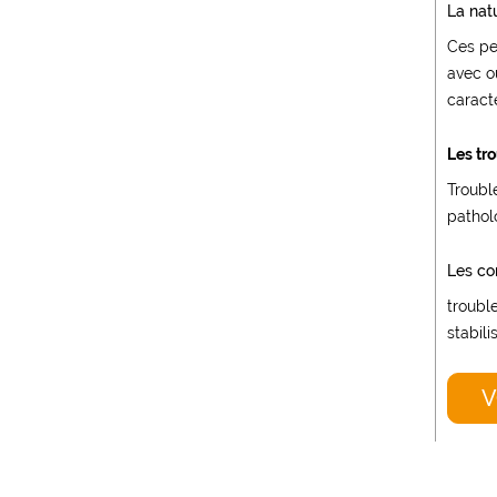
La nat
Ces per
avec o
caracté
Les tr
Troubl
pathol
Les co
troubl
stabili
V