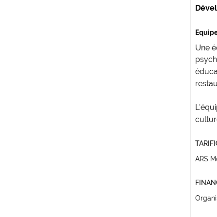
Dével
Equip
Une é
psychi
éducat
restau
L'équi
cultur
TARIF
ARS Mo
FINA
Organi