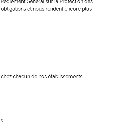
e Règlement Général sur la Protection des
s obligations et nous rendent encore plus
» chez chacun de nos établissements,
s :