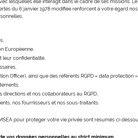
ec lesquelles elle interagit dans le cadre de ses missions. L
ertés du 6 janvier 1978 modifiée renforcent à votre égard no
sonnelles.
s,
on Européenne,
eur confidentialité,
ssaires,
n Officer), ainsi que des référents RGPD « data protection 
itements,
s directions et nos collaborateurs au RGPD,
ents, nos fournisseurs et nos sous-traitants.
CMSEA pour protéger votre vie privée sont résumés ci-dessou
e de vos données personnelles au strict minimum